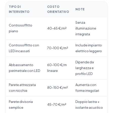
TIPO DI
COSTO
NOTE
INTERVENTO
ORIENTATIVO
Senza
Controsoffitto
40–65 €/m²
illuminazione
piano
integrata
Controsoffitto con
Include impianto
70–100 €/m²
LED incassati
elettrico leggero
Dipende da
Abbassamento
60–100 €/m
larghezza e
perimetrale con LED
lineare
profilo LED
Parete attrezzata
Aumenta con
80–150 €/m²
con nicchie
forme irregolari
Parete divisoria
Doppio lastra +
45–70 €/m²
semplice
isolante acustico