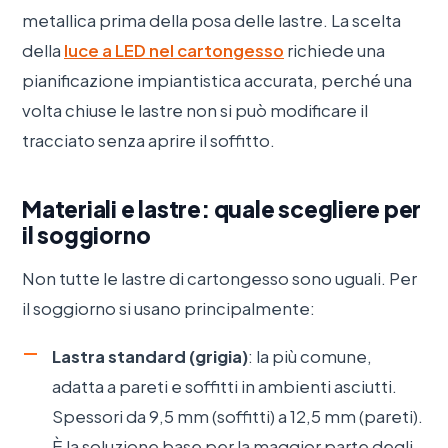
metallica prima della posa delle lastre. La scelta
della
luce a LED nel cartongesso
richiede una
pianificazione impiantistica accurata, perché una
volta chiuse le lastre non si può modificare il
tracciato senza aprire il soffitto.
Materiali e lastre: quale scegliere per
il soggiorno
Non tutte le lastre di cartongesso sono uguali. Per
il soggiorno si usano principalmente:
Lastra standard (grigia)
: la più comune,
adatta a pareti e soffitti in ambienti asciutti.
Spessori da 9,5 mm (soffitti) a 12,5 mm (pareti).
È la soluzione base per la maggior parte degli