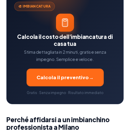
🎨 IMBIANCATURA
Calcola il costo dell'imbiancatura di
casa tua
Stima dettagliata in 2 minuti, gratis e senza
impegno. Semplice e veloce.
Calcola il preventivo
→
Gratis · Senza impegno · Risultato immediato
Perché affidarsi a un imbianchino
professionista a Milano