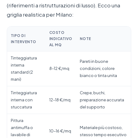
(riferimenti a ristrutturazioni di lusso). Ecco una
griglia realistica per Milano:
COSTO
TIPO DI
INDICATIVO
NOTE
INTERVENTO
AL MQ
Tinteggiatura
Pareti in buone
interna
8–12 €/mq
condizioni, colore
standard (2
bianco o tinta unita
mani)
Tinteggiatura
Crepe, buchi,
interna con
12–18 €/mq
preparazione accurata
stuccatura
del supporto
Pittura
antimuffa o
Materiale più costoso,
10–16 €/mq
lavabile di
stesso tempo esecutivo