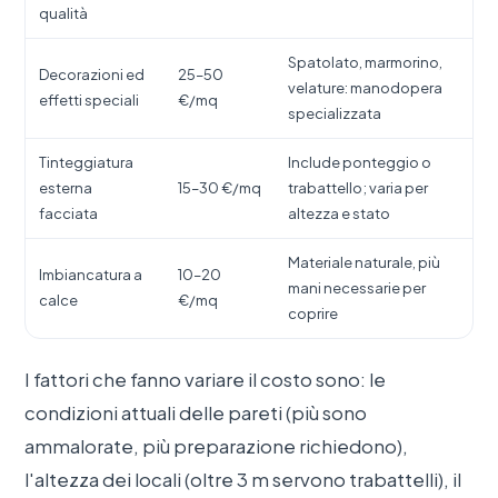
qualità
Spatolato, marmorino,
Decorazioni ed
25–50
velature: manodopera
effetti speciali
€/mq
specializzata
Tinteggiatura
Include ponteggio o
esterna
15–30 €/mq
trabattello; varia per
facciata
altezza e stato
Materiale naturale, più
Imbiancatura a
10–20
mani necessarie per
calce
€/mq
coprire
I fattori che fanno variare il costo sono: le
condizioni attuali delle pareti (più sono
ammalorate, più preparazione richiedono),
l'altezza dei locali (oltre 3 m servono trabattelli), il