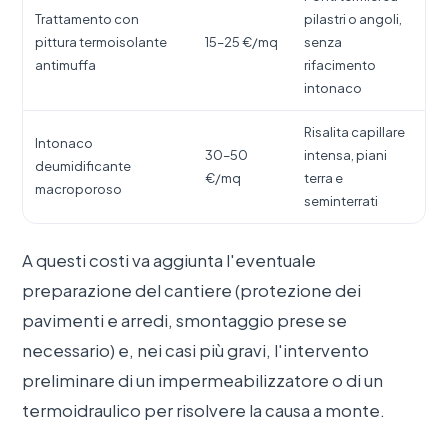
Trattamento con
pilastri o angoli,
pittura termoisolante
15–25 €/mq
senza
antimuffa
rifacimento
intonaco
Risalita capillare
Intonaco
30–50
intensa, piani
deumidificante
€/mq
terra e
macroporoso
seminterrati
A questi costi va aggiunta l'eventuale
preparazione del cantiere (protezione dei
pavimenti e arredi, smontaggio prese se
necessario) e, nei casi più gravi, l'intervento
preliminare di un impermeabilizzatore o di un
termoidraulico per risolvere la causa a monte.