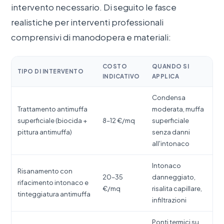
intervento necessario. Di seguito le fasce
realistiche per interventi professionali
comprensivi di manodopera e materiali:
COSTO
QUANDO SI
TIPO DI INTERVENTO
INDICATIVO
APPLICA
Condensa
Trattamento antimuffa
moderata, muffa
superficiale (biocida +
8–12 €/mq
superficiale
pittura antimuffa)
senza danni
all'intonaco
Intonaco
Risanamento con
20–35
danneggiato,
rifacimento intonaco e
€/mq
risalita capillare,
tinteggiatura antimuffa
infiltrazioni
Ponti termici su