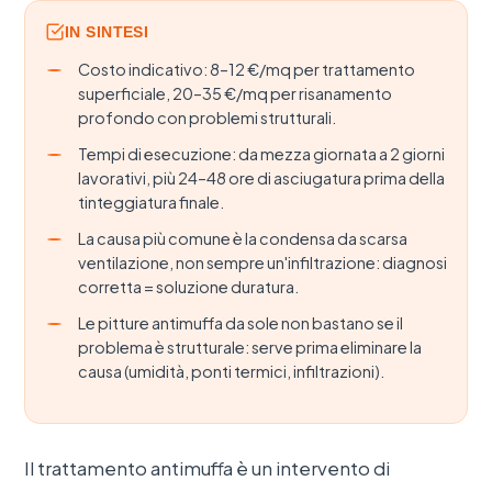
IN SINTESI
Costo indicativo: 8–12 €/mq per trattamento
superficiale, 20–35 €/mq per risanamento
profondo con problemi strutturali.
Tempi di esecuzione: da mezza giornata a 2 giorni
lavorativi, più 24–48 ore di asciugatura prima della
tinteggiatura finale.
La causa più comune è la condensa da scarsa
ventilazione, non sempre un'infiltrazione: diagnosi
corretta = soluzione duratura.
Le pitture antimuffa da sole non bastano se il
problema è strutturale: serve prima eliminare la
causa (umidità, ponti termici, infiltrazioni).
Il trattamento antimuffa è un intervento di